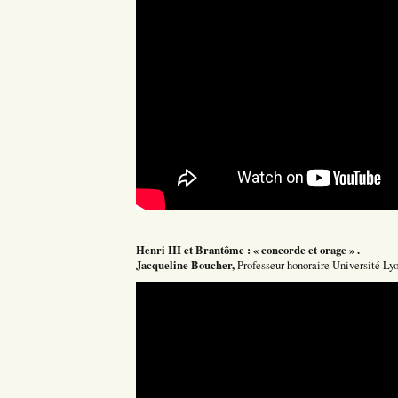
Henri III et Brantôme : « concorde et orage » .
Jacqueline Boucher,
Professeur honoraire Université Lyo