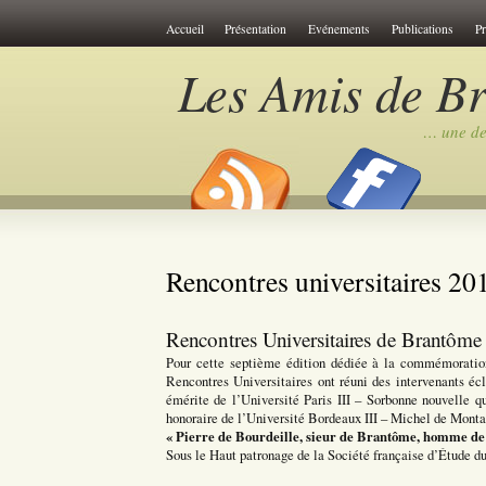
Cookies management panel
Accueil
Présentation
Evénements
Publications
P
Les Amis de B
… une des
Rencontres universitaires 20
Rencontres Universitaires de Brantôm
Pour cette septième édition dédiée à la commémoratio
Rencontres Universitaires ont réuni des intervenants écl
émérite de l’Université Paris III – Sorbonne nouvelle q
honoraire de l’Université Bordeaux III – Michel de Montai
« Pierre de Bourdeille, sieur de Brantôme, homme de
Sous le Haut patronage de la Société française d’Étude d