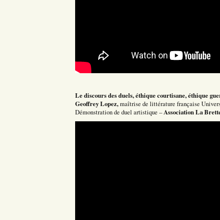
Le discours des duels, éthique courtisane, éthique gue
Geoffrey Lopez,
maîtrise de littérature française Univer
Association La Brett
Démonstration de duel artistique –