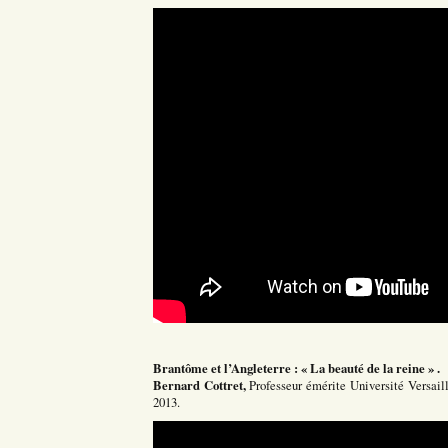
Brantôme et l’Angleterre : « La beauté de la reine » .
Bernard Cottret,
Professeur émérite Université Versaill
2013.