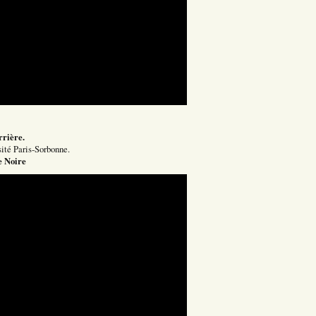
rrière.
sité Paris-Sorbonne.
e Noire