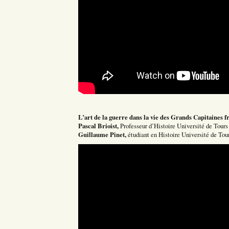
L’art de la guerre dans la vie des Grands Capitaines f
Pascal Brioist,
Professeur d’Histoire Université de Tour
Guillaume Pinet,
étudiant en Histoire Université de To