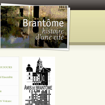
 TOUJOURS
rd Ensemble
le
26 Volcans: