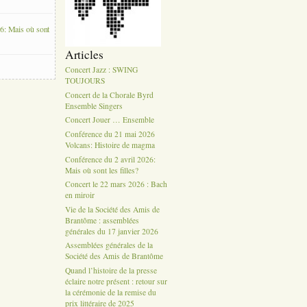
6: Mais où sont
Articles
Concert Jazz : SWING
TOUJOURS
Concert de la Chorale Byrd
Ensemble Singers
Concert Jouer … Ensemble
Conférence du 21 mai 2026
Volcans: Histoire de magma
Conférence du 2 avril 2026:
Mais où sont les filles?
Concert le 22 mars 2026 : Bach
en miroir
Vie de la Société des Amis de
Brantôme : assemblées
générales du 17 janvier 2026
Assemblées générales de la
Société des Amis de Brantôme
Quand l’histoire de la presse
éclaire notre présent : retour sur
la cérémonie de la remise du
prix littéraire de 2025