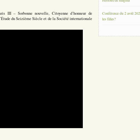
Histoire de magma
ris III – Sorbonne nouvelle, Citoyenne d’honneur de
Conférence du 2 avril 202
’Étude du Seizième Siècle et de la Société internationale
les filles?