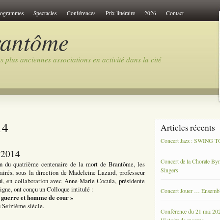
rogrammes
Spectacles
Conférences
Prix littéraire
2026
Contact
rantôme
 plus anciennes associations en activité dans la cité
14
Articles récents
Concert Jazz : SWING
e 2014
Concert de la Chorale By
n du quatrième centenaire de la mort de Brantôme, les
Singers
airés, sous la direction de Madeleine Lazard, professeur
ui, en collaboration avec Anne-Marie Cocula, présidente
gne, ont conçu un Colloque intitulé :
Concert Jouer … Ensemb
 guerre et homme de cour »
u Seizième siècle.
Conférence du 21 mai 20