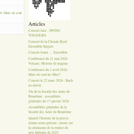
6: Mais où sont
Articles
Concert Jazz : SWING
TOUJOURS
Concert de la Chorale Byrd
Ensemble Singers
Concert Jouer … Ensemble
Conférence du 21 mai 2026
Volcans: Histoire de magma
Conférence du 2 avril 2026:
Mais où sont les filles?
Concert le 22 mars 2026 : Bach
en miroir
Vie de la Société des Amis de
Brantôme : assemblées
générales du 17 janvier 2026
Assemblées générales de la
Société des Amis de Brantôme
Quand l’histoire de la presse
éclaire notre présent : retour sur
la cérémonie de la remise du
prix littéraire de 2025