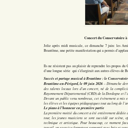
Concert du Conservatoire à
Jolie après midi musicale, ce dimanche 7 juin: les Am
Brantôme, une petite manifestation qui a permis d’applau
Ils ne résistent pas au plaisir de reprendre les propos du
d’une longue série qui s’élargirait aux autres élèves de 
Succès et partage musical à Brantôme : le Conservatoir
Brantôme-en-Périgord, le 09 juin 2026
– Dimanche derni
des talents locaux lors d’un concert, né de la complic
Rayonnement Départemental (CRD) de la Dordogne et l’a
Devant un public venu nombreux, cet événement a mis en 
les élèves et les équipes pédagogiques tout au long de l’a
Le piano à l’honneur en première partie
La première moitié du concert a été entièrement dédiée a
tour, les jeunes musiciens se sont succédé sur scène, o
technique et artistique. Pour beaucoup, ce moment face
travail, un exercice formateur surmonté avec brio et sensi