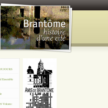
 TOUJOURS
rd Ensemble
le
26 Volcans: