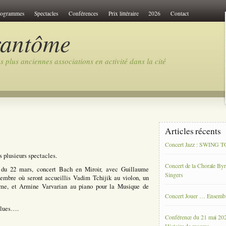
rogrammes
Spectacles
Conférences
Prix littéraire
2026
Contact
rantôme
 plus anciennes associations en activité dans la cité
Articles récents
Concert Jazz : SWING
 plusieurs spectacles.
Concert de la Chorale By
i du 22 mars, concert Bach en Miroir, avec Guillaume
Singers
embre où seront accueillis Vadim Tchijik au violon, un
ôme, et Armine Varvarian au piano pour la Musique de
Concert Jouer … Ensemb
Blues….
Conférence du 21 mai 20