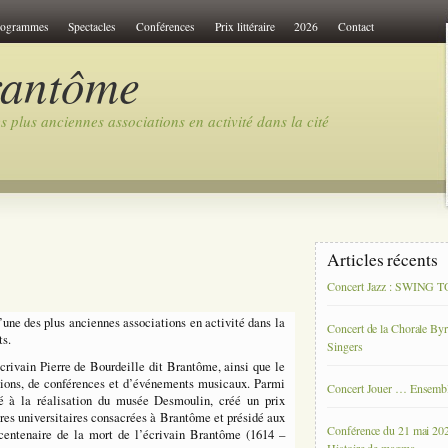
rogrammes
Spectacles
Conférences
Prix littéraire
2026
Contact
rantôme
 plus anciennes associations en activité dans la cité
Articles récents
Concert Jazz : SWING
une des plus anciennes associations en activité dans la
Concert de la Chorale By
ts.
Singers
crivain Pierre de Bourdeille dit Brantôme, ainsi que le
itions, de conférences et d’événements musicaux. Parmi
Concert Jouer … Ensemb
pé à la réalisation du musée Desmoulin, créé un prix
ntres universitaires consacrées à Brantôme et présidé aux
Conférence du 21 mai 20
centenaire de la mort de l’écrivain Brantôme (1614 –