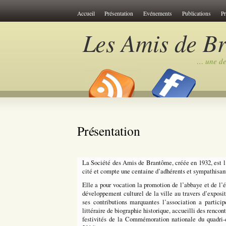
Cookies management panel
Accueil
Présentation
Evénements
Publications
P
Les Amis de B
… une des
Présentation
La Société des Amis de Brantôme, créée en 1932, est l’
cité et compte une centaine d’adhérents et sympathisan
Elle a pour vocation la promotion de l’abbaye et de l’é
développement culturel de la ville au travers d’expos
ses contributions marquantes l’association a partici
littéraire de biographie historique, accueilli des renco
festivités de la Commémoration nationale du quadri-