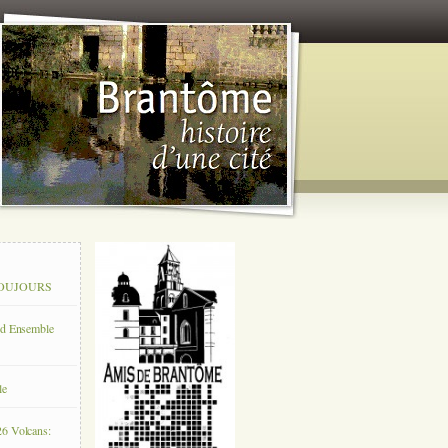
 TOUJOURS
rd Ensemble
le
26 Volcans: