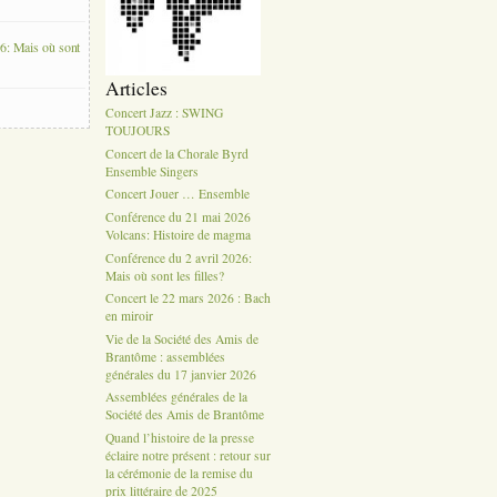
6: Mais où sont
Articles
Concert Jazz : SWING
TOUJOURS
Concert de la Chorale Byrd
Ensemble Singers
Concert Jouer … Ensemble
Conférence du 21 mai 2026
Volcans: Histoire de magma
Conférence du 2 avril 2026:
Mais où sont les filles?
Concert le 22 mars 2026 : Bach
en miroir
Vie de la Société des Amis de
Brantôme : assemblées
générales du 17 janvier 2026
Assemblées générales de la
Société des Amis de Brantôme
Quand l’histoire de la presse
éclaire notre présent : retour sur
la cérémonie de la remise du
prix littéraire de 2025