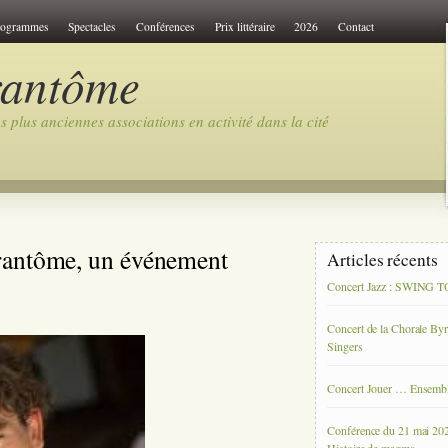
rogrammes
Spectacles
Conférences
Prix littéraire
2026
Contact
rantôme
 plus anciennes associations en activité dans la cité
rantôme, un événement
Articles récents
Concert Jazz : SWING
Concert de la Chorale By
Singers
Concert Jouer … Ensemb
Conférence du 21 mai 20