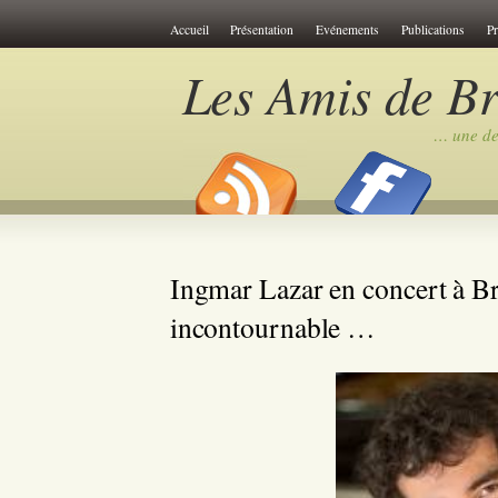
Cookies management panel
Accueil
Présentation
Evénements
Publications
P
Les Amis de B
… une des
Ingmar Lazar en concert à B
incontournable …