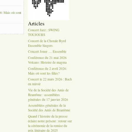
6: Mais où sont
Articles
Concert Jazz : SWING
TOUJOURS
Concert de la Chorale Byrd
Ensemble Singers
Concert Jouer … Ensemble
Conférence du 21 mai 2026
Volcans: Histoire de magma
Conférence du 2 avril 2026:
Mais où sont les filles?
Concert le 22 mars 2026 : Bach
en miroir
Vie de la Société des Amis de
Brantôme : assemblées
générales du 17 janvier 2026
Assemblées générales de la
Société des Amis de Brantôme
Quand l’histoire de la presse
éclaire notre présent : retour sur
la cérémonie de la remise du
prix littéraire de 2025