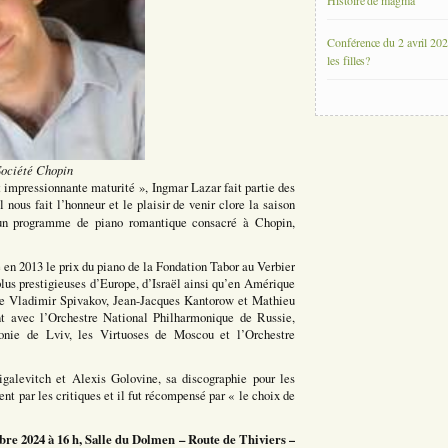
Histoire de magma
Conférence du 2 avril 202
les filles?
Société Chopin
impressionnante maturité », Ingmar Lazar fait partie des
 nous fait l’honneur et le plaisir de venir clore la saison
un programme de piano romantique consacré à Chopin,
en 2013 le prix du piano de la Fondation Tabor au Verbier
lus prestigieuses d’Europe, d’Israël ainsi qu’en Amérique
stre Vladimir Spivakov, Jean-Jacques Kantorow et Mathieu
nt avec l’Orchestre National Philharmonique de Russie,
nie de Lviv, les Virtuoses de Moscou et l’Orchestre
igalevitch et Alexis Golovine, sa discographie pour les
t par les critiques et il fut récompensé par « le choix de
re 2024 à 16 h, Salle du Dolmen – Route de Thiviers –