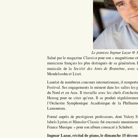
Le pianiste Ingmar Lazar @ 
Classica
Salué par le magazine
pour son « magnétisme et 
musiciens français les plus distingués de sa génération. Il
Société des Amis de Brantôme
musicale de la
, avec 
Mendelssohn et Liszt.
Lauréat de nombreux concours internationaux, il remporte 
Festival. Ses engagements le mènent dans les salles les p
du Nord et en Asie. Il travaille avec les chefs d’orche
Herzog pour ne citer qu’eux. Il se produit régulièreme
l’Orchestre Symphonique Académique de la Philharmo
Lamoureux.
Formé auprès de prestigieux professeurs, dont Valery S
labels Lyrinx et Hänssler Classic fut encensée unanimemen
France Musique » pour son album consacré à Schubert.
Ingmar Lazar, récital de piano, le dimanche 15 décemb