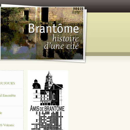
 TOUJOURS
rd Ensemble
le
26 Volcans: