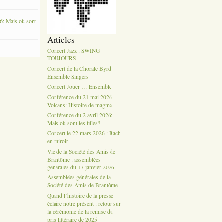
6: Mais où sont
Articles
Concert Jazz : SWING
TOUJOURS
Concert de la Chorale Byrd
Ensemble Singers
Concert Jouer … Ensemble
Conférence du 21 mai 2026
Volcans: Histoire de magma
Conférence du 2 avril 2026:
Mais où sont les filles?
Concert le 22 mars 2026 : Bach
en miroir
Vie de la Société des Amis de
Brantôme : assemblées
générales du 17 janvier 2026
Assemblées générales de la
Société des Amis de Brantôme
Quand l’histoire de la presse
éclaire notre présent : retour sur
la cérémonie de la remise du
prix littéraire de 2025