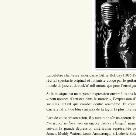
La célèbre chanteuse américaine Billie Holiday (1915-195
récital-spectacle original et intimiste conçu par le guita
monde du jazz et du rock’n’ roll autant que pour l’enseign
Si la musique est un moyen d’expression ouvert à toutes le
– pour nombre d’artistes dans le monde -, l’expression d’
sociales, autant que combat contre soi-même. Et c’est
carrière, allant du blues au jazz de la façon la plus inten
Lors de cette présentation, il y aura bien sûr un aperçu d
I’m a fool to love you
You’ve changed
ou encore
, mais
suivant la grande dépression américaine représentée pa
James, Muddy Waters, Louis Armstrong…). Ludovic Soler l