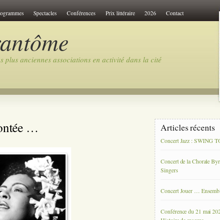
rogrammes
Spectacles
Conférences
Prix littéraire
2026
Contact
rantôme
 plus anciennes associations en activité dans la cité
contée …
Articles récents
Concert Jazz : SWING
Concert de la Chorale By
Singers
Concert Jouer … Ensemb
Conférence du 21 mai 20