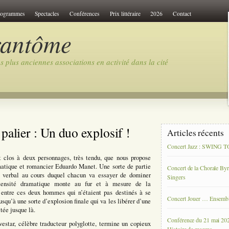
rogrammes
Spectacles
Conférences
Prix littéraire
2026
Contact
rantôme
 plus anciennes associations en activité dans la cité
palier : Un duo explosif !
Articles récents
Concert Jazz : SWING
t clos à deux personnages, très tendu, que nous propose
matique et romancier Eduardo Manet. Une sorte de partie
Concert de la Chorale By
 verbal au cours duquel chacun va essayer de dominer
Singers
intensité dramatique monte au fur et à mesure de la
 entre ces deux hommes qui n’étaient pas destinés à se
Concert Jouer … Ensemb
usqu’à une sorte d’explosion finale qui va les libérer d’une
tée jusque là.
Conférence du 21 mai 20
estar, célèbre traducteur polyglotte, termine un copieux