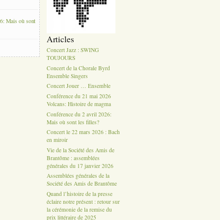
6: Mais où sont
Articles
Concert Jazz : SWING
TOUJOURS
Concert de la Chorale Byrd
Ensemble Singers
Concert Jouer … Ensemble
Conférence du 21 mai 2026
Volcans: Histoire de magma
Conférence du 2 avril 2026:
Mais où sont les filles?
Concert le 22 mars 2026 : Bach
en miroir
Vie de la Société des Amis de
Brantôme : assemblées
générales du 17 janvier 2026
Assemblées générales de la
Société des Amis de Brantôme
Quand l’histoire de la presse
éclaire notre présent : retour sur
la cérémonie de la remise du
prix littéraire de 2025