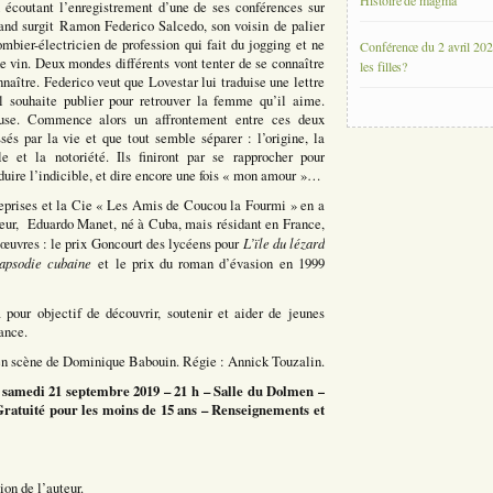
Histoire de magma
n écoutant l’enregistrement d’une de ses conférences sur
uand surgit Ramon Federico Salcedo, son voisin de palier
ombier-électricien de profession qui fait du jogging et ne
Conférence du 2 avril 202
e vin. Deux mondes différents vont tenter de se connaître
les filles?
nnaître. Federico veut que Lovestar lui traduise une lettre
l souhaite publier pour retrouver la femme qu’il aime.
fuse. Commence alors un affrontement entre ces deux
és par la vie et que tout semble séparer : l’origine, la
le et la notoriété. Ils finiront par se rapprocher pour
uire l’indicible, et dire encore une fois « mon amour »…
eprises et la Cie « Les Amis de Coucou la Fourmi » en a
uteur, Eduardo Manet, né à Cuba, mais résidant en France,
L’ïle du lézard
s œuvres : le prix Goncourt des lycéens pour
apsodie cubaine
et le prix du roman d’évasion en 1999
our objectif de découvrir, soutenir et aider de jeunes
ance.
en scène de Dominique Babouin. Régie : Annick Touzalin.
 samedi 21 septembre 2019 – 21 h – Salle du Dolmen –
Gratuité pour les moins de 15 ans – Renseignements et
on de l’auteur.