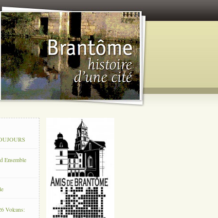
 TOUJOURS
rd Ensemble
le
26 Volcans: