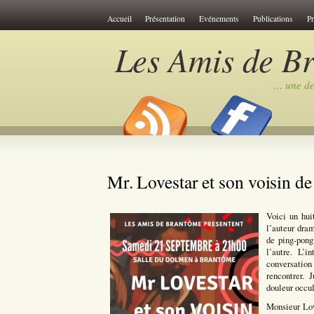
Cookies management panel
Accueil
Présentation
Evénements
Publications
P
Les Amis de B
… une des
Mr. Lovestar et son voisin de 
Voici un hui
l’auteur dra
de ping-pong
l’autre. L’
conversation
rencontrer. J
douleur occul
Monsieur Lov