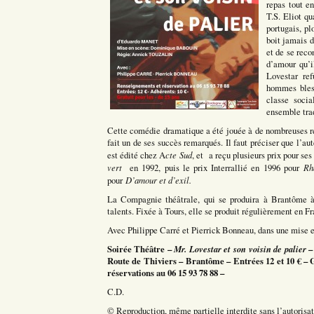
repas tout e
T.S. Eliot q
portugais, pl
boit jamais d
et de se reco
d’amour qu’i
Lovestar re
hommes bless
classe socia
ensemble trad
Cette comédie dramatique a été jouée à de nombreuses r
fait un de ses succès remarqués. Il faut préciser que l’a
cte
Sud
est édité chez A
, et
a reçu plusieurs prix pour se
vert
Rh
en 1992, puis le prix Interrallié en 1996 pour
D’amour et d’exil.
pour
La Compagnie théâtrale, qui se produira à Brantôme à p
talents. Fixée à Tours, elle se produit régulièrement en Fr
Avec Philippe Carré et Pierrick Bonneau, dans une mise 
Soirée Théâtre –
Mr. Lovestar et son voisin de palier
–
Route de Thiviers – Brantôme – Entrées 12 et 10 € – 
réservations au 06 15 93 78 88 –
C.D.
© Reproduction, même partielle interdite sans l’autorisati