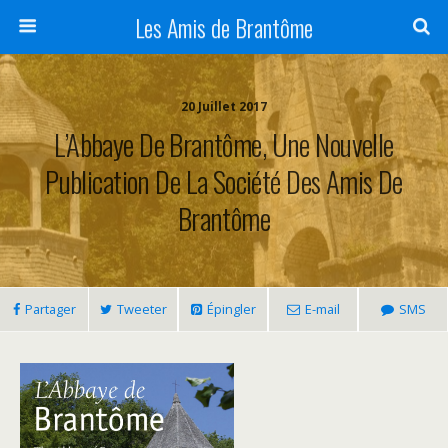
Panneau de gestion des cookies
Les Amis de Brantôme
20 Juillet 2017
L’Abbaye De Brantôme, Une Nouvelle
Publication De La Société Des Amis De
Brantôme
Partager
Tweeter
Épingler
E-mail
SMS