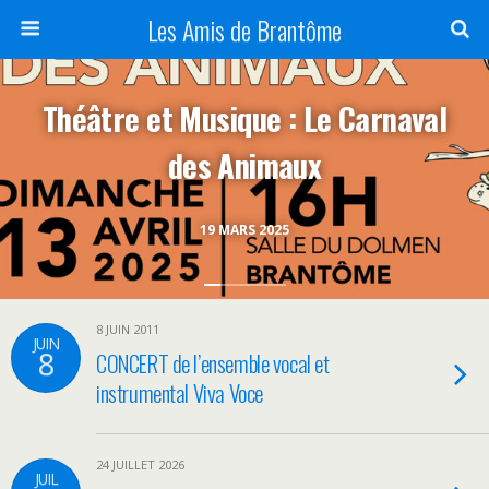
Panneau de gestion des cookies
Les Amis de Brantôme
Théâtre et Musique : Le Carnaval
des Animaux
19 MARS 2025
8 JUIN 2011
JUIN
8
CONCERT de l’ensemble vocal et
instrumental Viva Voce
24 JUILLET 2026
JUIL