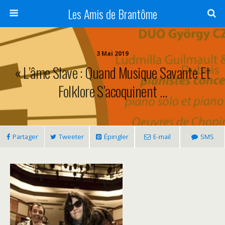
Panneau de gestion des cookies
Les Amis de Brantôme
3 Mai 2019
« L’âme Slave : Quand Musique Savante Et
Folklore S’acoquinent …
Partager
Tweeter
Épingler
E-mail
SMS