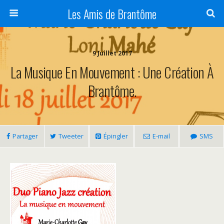
Panneau de gestion des cookies
Les Amis de Brantôme
9 Juillet 2017
La Musique En Mouvement : Une Création À
Brantôme.
Partager
Tweeter
Épingler
E-mail
SMS