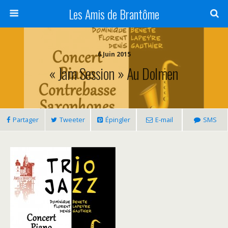
Panneau de gestion des cookies
Les Amis de Brantôme
6 Juin 2015
« Jam Session » Au Dolmen
Partager
Tweeter
Épingler
E-mail
SMS