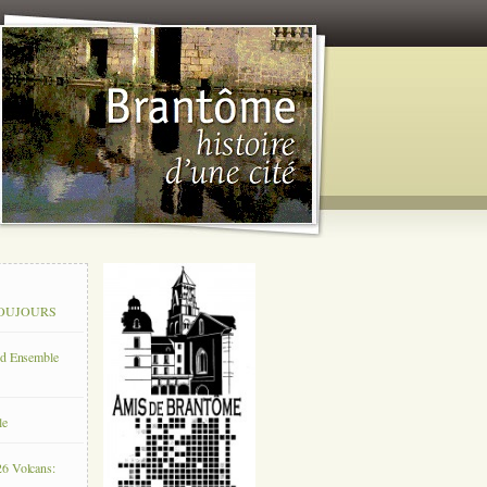
 TOUJOURS
rd Ensemble
le
26 Volcans: