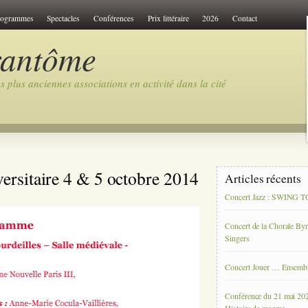
rogrammes
Spectacles
Conférences
Prix littéraire
2026
Contact
rantôme
 plus anciennes associations en activité dans la cité
rsitaire 4 & 5 octobre 2014
Articles récents
Concert Jazz : SWING
Concert de la Chorale By
Singers
Concert Jouer … Ensemb
Conférence du 21 mai 20