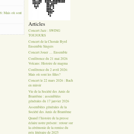
6: Mais où sont
Articles
Concert Jazz : SWING
TOUJOURS
Concert de la Chorale Byrd
Ensemble Singers
Concert Jouer … Ensemble
Conférence du 21 mai 2026
Volcans: Histoire de magma
Conférence du 2 avril 2026:
Mais où sont les filles?
Concert le 22 mars 2026 : Bach
en miroir
Vie de la Société des Amis de
Brantôme : assemblées
générales du 17 janvier 2026
Assemblées générales de la
Société des Amis de Brantôme
Quand l’histoire de la presse
éclaire notre présent : retour sur
la cérémonie de la remise du
prix littéraire de 2025