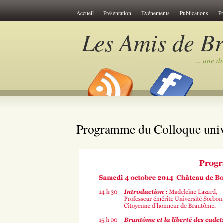
Cookies management panel
Accueil
Présentation
Evénements
Publications
P
Les Amis de B
… une des
Programme du Colloque unive