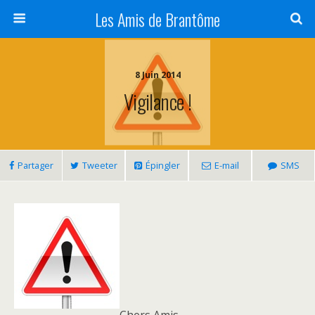
Panneau de gestion des cookies
Les Amis de Brantôme
8 Juin 2014
Vigilance !
Partager
Tweeter
Épingler
E-mail
SMS